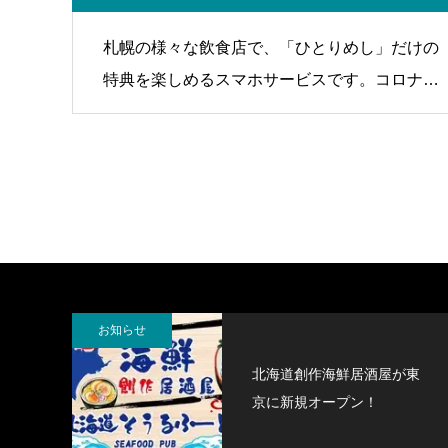
札幌の様々な飲食店で、「ひとりめし」だけの
特典を楽しめるスマホサービスです。コロナ渦
において「ひとりごはん」「ソロ活」を推進し
た、新しい外食のカタチを提案します。「黙食
のすゝめ」。 札幌商工会議所主催
お知らせ
北海道創作海鮮居酒屋が東
京に新規オープン！